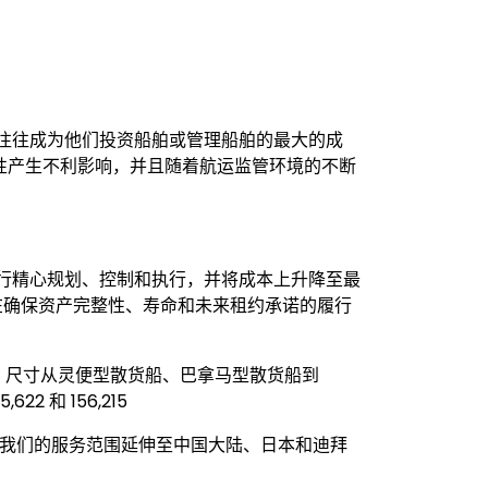
往往成为他们投资船舶或管理船舶的最
大
的
成
性产生不利影响，并且随着航运监管环境的不断
行精心规划、控制和执行，并将成本上升降至最
在确保资产完整性、寿命和未来租约承诺的履行
，尺寸从灵便型散货船、巴拿马型散货船到
5,622
和
156,215
我们的服务范围延伸至中国大陆、日本和迪拜