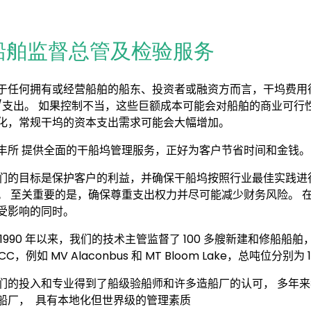
船舶监督总管及检验服务
于任何拥有或经营船舶的船东、投资者或融资方而言，干坞
费用
/
支出
。
如果控制不当，这些巨额成本可能会对船舶的商业可行
化，常规干坞的资本支出需求可能会大幅增加。
丰所
提供全面的干船坞管理服务，
正好
为客户节省时间和金钱。
们的目标是保护客户的利益，并确保干船坞按照行业最佳实践进
。
至关重要的是，确保尊重支出权力并尽可能减少财务风险。
受影响的同时。
1990
年以来，我们的技术主管监督了
100
多艘新建和修船船舶
CC
，例如
MV Alaconbus
和
MT Bloom Lake
，总吨位分别为
1
们的
投入
和
专业
得到了船级验船师和许多造船厂的认可
，
多年来
船厂
，
具有本地化但世界级的管理素质