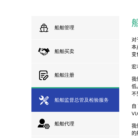
船舶管理
对
本
船舶买卖
变
宏
船舶注册
我
低
不
船舶监督总管及检验服务
自
VL
船舶代理
我
的