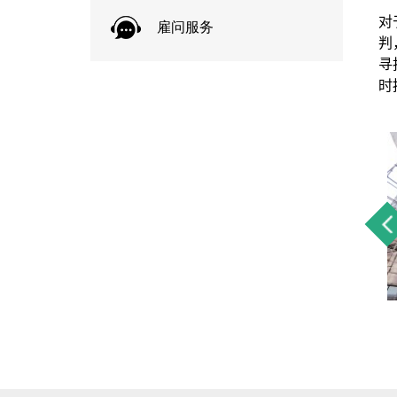
对
雇问服务
判
寻
时